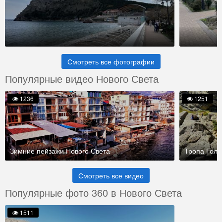
Смотреть все фотографии
Популярные видео Нового Света
1236
1251
Зимние пейзажи Нового Света
Тропа Голи
Смотреть все видео
Популярные фото 360 в Нового Света
1511