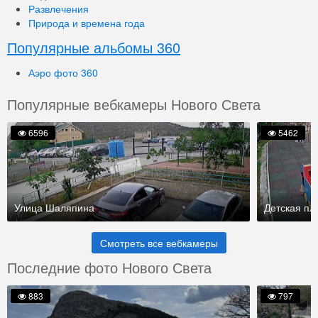
Развлечения
Природа и времена года
Популярные альбомы 360
Аэро фото 360
Популярные вебкамеры Нового Света
6596
5462
Улица Шаляпина
Детская п
Смотреть все вебкамеры
Последние фото Нового Света
883
797